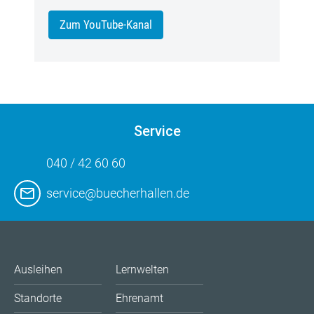
Zum YouTube-Kanal
Service
040 / 42 60 60
service@buecherhallen.de
Ausleihen
Lernwelten
Standorte
Ehrenamt