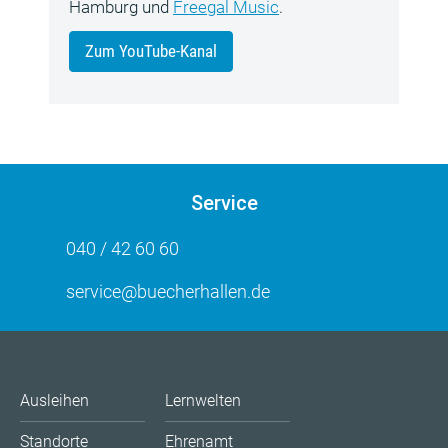
Hamburg und
Freegal Music
.
Zum YouTube-Kanal
Service
040 / 42 60 60
service@buecherhallen.de
Ausleihen
Lernwelten
Standorte
Ehrenamt