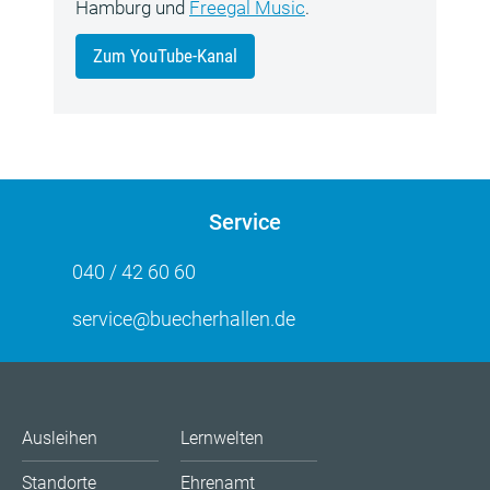
Hamburg und
Freegal Music
.
Zum YouTube-Kanal
Service
040 / 42 60 60
service@buecherhallen.de
Ausleihen
Lernwelten
Standorte
Ehrenamt