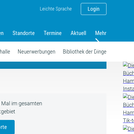
Leichte Sprache
Login
en
Standorte
Termine
Aktuell
Mehr
amm
halle
Neuerwerbungen
Bibliothek der Dinge
5 Mal im gesamten
gebiet
rte