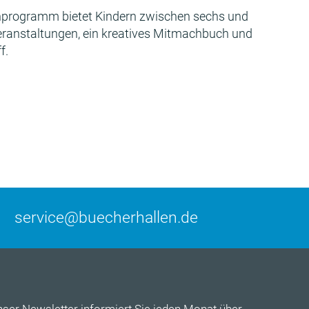
programm bietet Kindern zwischen sechs und
Veranstaltungen, ein kreatives Mitmachbuch und
f.
service@buecherhallen.de
nser
Newsletter
informiert Sie jeden Monat über