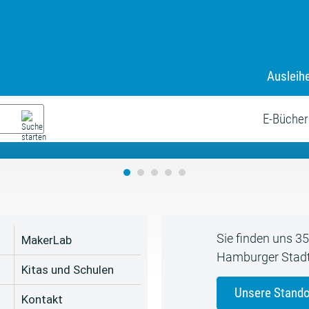
Ausleih
9. Juli bis zum 19. August
s neue Sommerferienprogr
E-Bücher
Sie finden uns 3
MakerLab
Hamburger Stadt
Kitas und Schulen
Unsere Stando
Kontakt