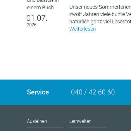
Unser neues Sommerferien
zwölf Jahren viele bunte 
01.07.
natürlich ganz viel Lesestof
2026
Weiterlesen
Service
040 / 42 60 60
Ausleihen
Lernwelten
U