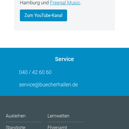
Hamburg und
Freegal Music
.
Zum YouTube-Kanal
Service
040 / 42 60 60
service@buecherhallen.de
Ausleihen
Lernwelten
Standorte
Ehrenamt