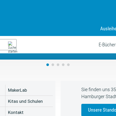
Ausleih
9. Juli bis zum 19. August
s neue Sommerferienprogr
E-Bücher
Sie finden uns 3
MakerLab
Hamburger Stadt
Kitas und Schulen
Unsere Stando
Kontakt