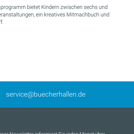
programm bietet Kindern zwischen sechs und
Veranstaltungen, ein kreatives Mitmachbuch und
f.
service@buecherhallen.de
nser
Newsletter
informiert Sie jeden Monat über