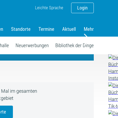
Leichte Sprache
Login
en
Standorte
Termine
Aktuell
Mehr
amm
halle
Neuerwerbungen
Bibliothek der Dinge
5 Mal im gesamten
gebiet
rte