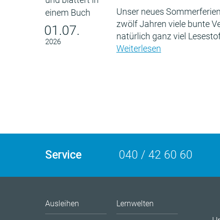
Unser neues Sommerferien
zwölf Jahren viele bunte 
01.07.
natürlich ganz viel Lesestof
2026
Weiterlesen
Service
040 / 42 60 60
Ausleihen
Lernwelten
U