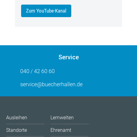
Zum YouTube-Kanal
Service
040 / 42 60 60
service@buecherhallen.de
Ausleihen
Lernwelten
Standorte
Ehrenamt