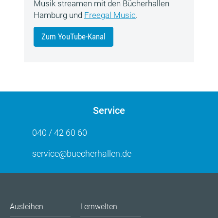
Musik streamen mit den Bücherhallen
Hamburg und
Freegal Music
.
Zum YouTube-Kanal
Service
040 / 42 60 60
service@buecherhallen.de
Ausleihen
Lernwelten