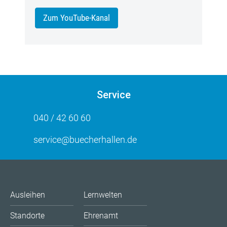
Zum YouTube-Kanal
Service
040 / 42 60 60
service@buecherhallen.de
Ausleihen
Lernwelten
Standorte
Ehrenamt