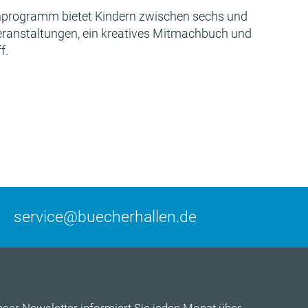
programm bietet Kindern zwischen sechs und
Veranstaltungen, ein kreatives Mitmachbuch und
f.
service@buecherhallen.de
nser
Newsletter
informiert Sie jeden Monat über