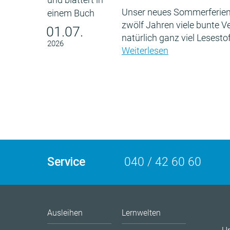
Unser neues Sommerferien
zwölf Jahren viele bunte 
01.07.
natürlich ganz viel Lesestof
2026
Weiterlesen
Service
040 / 42 60 60
Ausleihen
Lernwelten
U