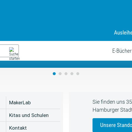
Ausleih
9. Juli bis zum 19. August
s neue Sommerferienprogr
E-Bücher
Sie finden uns 3
MakerLab
Hamburger Stadt
Kitas und Schulen
Unsere Stando
Kontakt