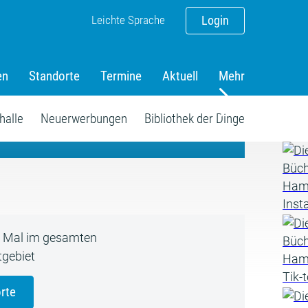
Leichte Sprache
Login
en
Standorte
Termine
Aktuell
Mehr
amm
halle
Neuerwerbungen
Bibliothek der Dinge
5 Mal im gesamten
gebiet
rte