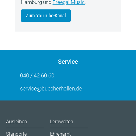
Hamburg und
Freegal Music
.
Zum YouTube-Kanal
Service
040 / 42 60 60
service@buecherhallen.de
Ausleihen
Lernwelten
Standorte
Ehrenamt