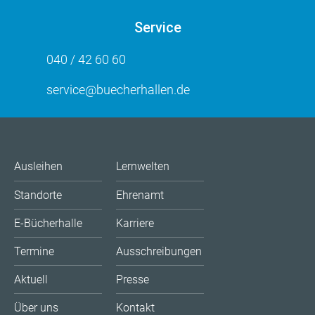
Service
040 / 42 60 60
service@buecherhallen.de
Ausleihen
Lernwelten
Standorte
Ehrenamt
E-Bücherhalle
Karriere
Termine
Ausschreibungen
Aktuell
Presse
Über uns
Kontakt