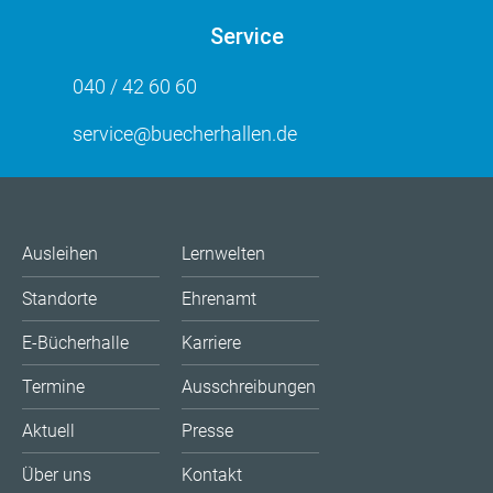
Service
040 / 42 60 60
service@buecherhallen.de
Ausleihen
Lernwelten
Standorte
Ehrenamt
E-Bücherhalle
Karriere
Termine
Ausschreibungen
Aktuell
Presse
Über uns
Kontakt