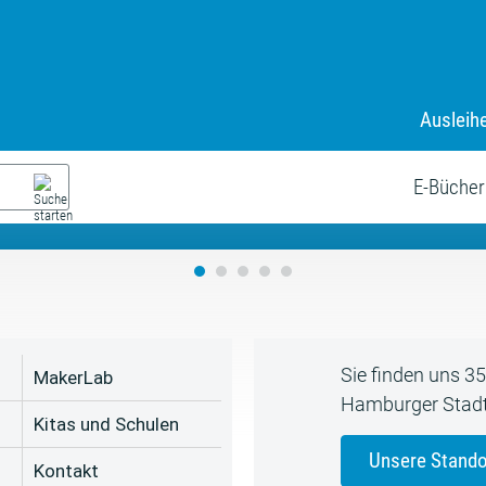
Ausleih
9. Juli bis zum 19. August
s neue Sommerferienprogr
E-Bücher
Sie finden uns 3
MakerLab
Hamburger Stadt
Kitas und Schulen
Unsere Stando
Kontakt