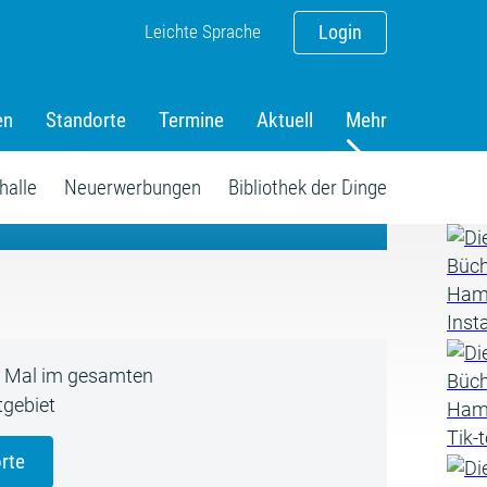
Leichte Sprache
Login
en
Standorte
Termine
Aktuell
Mehr
amm
halle
Neuerwerbungen
Bibliothek der Dinge
5 Mal im gesamten
gebiet
rte