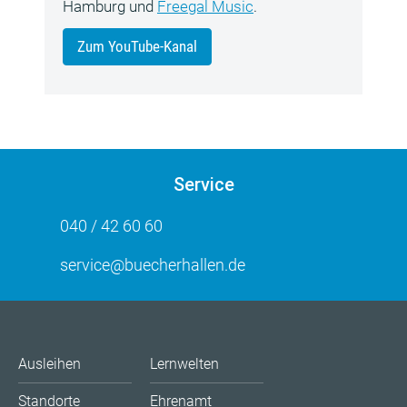
Hamburg und
Freegal Music
.
Zum YouTube-Kanal
Service
040 / 42 60 60
service@buecherhallen.de
Ausleihen
Lernwelten
Standorte
Ehrenamt