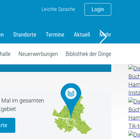
Leichte Sprache
Login
en
Standorte
Termine
Aktuell
Mehr
amm
halle
Neuerwerbungen
Bibliothek der Dinge
5 Mal im gesamten
gebiet
rte