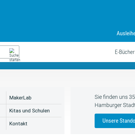
Ausleih
9. Juli bis zum 19. August
s neue Sommerferienprogr
E-Bücher
Sie finden uns 3
MakerLab
Hamburger Stadt
Kitas und Schulen
Unsere Stando
Kontakt