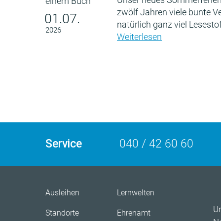
zwölf Jahren viele bunte 
01.07.
natürlich ganz viel Lesestof
2026
Weiterlesen
Service
040 / 42 60 60
Ausleihen
Lernwelten
U
Standorte
Ehrenamt