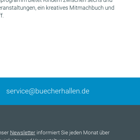
Veranstaltungen, ein kreatives Mitmachbuch und
f.
service@buecherhallen.de
nser
Newsletter
informiert Sie jeden Monat über