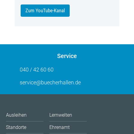
Zum YouTube-Kanal
Service
040 / 42 60 60
service@buecherhallen.de
Ausleihen
Lernwelten
Standorte
Ehrenamt