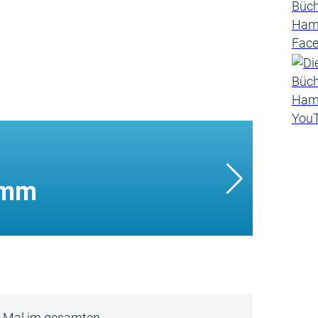
amm
5 Mal im gesamten