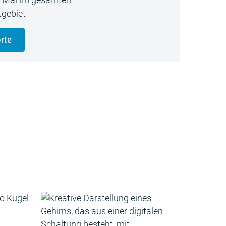
gebiet
rte