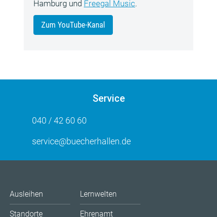
Hamburg und
Freegal Music
.
Zum YouTube-Kanal
Service
040 / 42 60 60
service@buecherhallen.de
Ausleihen
Lernwelten
Standorte
Ehrenamt