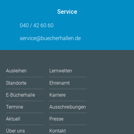
Service
040 / 42 60 60
service@buecherhallen.de
Ausleihen
Lernwelten
Standorte
Ehrenamt
E-Bücherhalle
Karriere
Termine
Ausschreibungen
Aktuell
Presse
Über uns
Kontakt