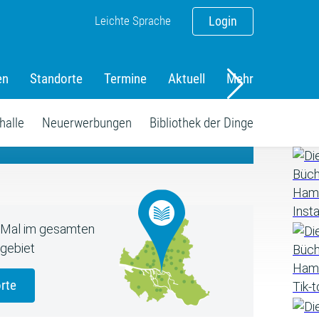
Leichte Sprache
Login
en
Standorte
Termine
Aktuell
Mehr
amm
halle
Neuerwerbungen
Bibliothek der Dinge
5 Mal im gesamten
gebiet
rte