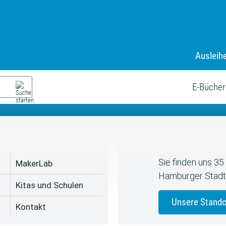
Ausleih
9. Juli bis zum 19. August
s neue Sommerferienprogr
E-Bücher
Sie finden uns 3
MakerLab
Hamburger Stadt
Kitas und Schulen
Unsere Stando
Kontakt