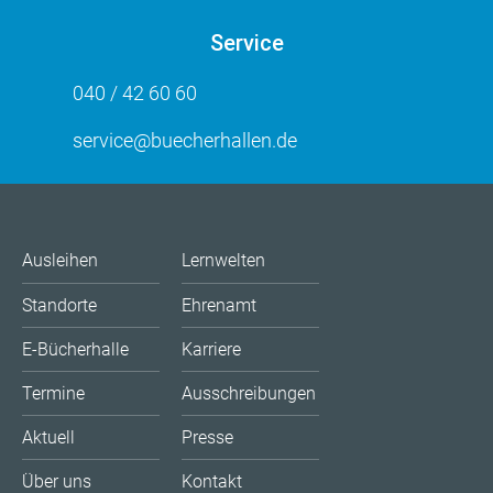
Service
040 / 42 60 60
service@buecherhallen.de
Ausleihen
Lernwelten
Standorte
Ehrenamt
E-Bücherhalle
Karriere
Termine
Ausschreibungen
Aktuell
Presse
Über uns
Kontakt