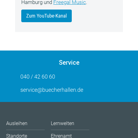
Hamburg und
Freegal Music
.
Zum YouTube-Kanal
Service
040 / 42 60 60
service@buecherhallen.de
Ausleihen
Lernwelten
Standorte
Ehrenamt