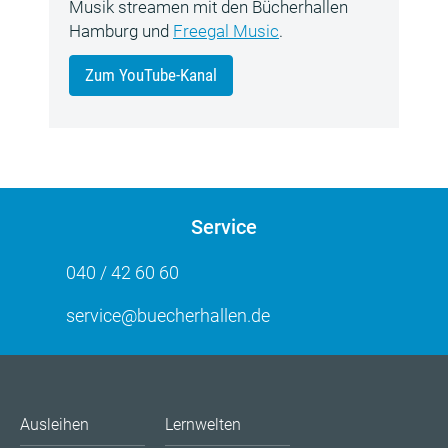
Musik streamen mit den Bücherhallen
Hamburg und
Freegal Music
.
Zum YouTube-Kanal
Service
040 / 42 60 60
service@buecherhallen.de
Ausleihen
Lernwelten