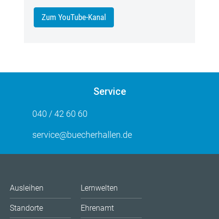
Zum YouTube-Kanal
Service
040 / 42 60 60
service@buecherhallen.de
Ausleihen
Lernwelten
Standorte
Ehrenamt