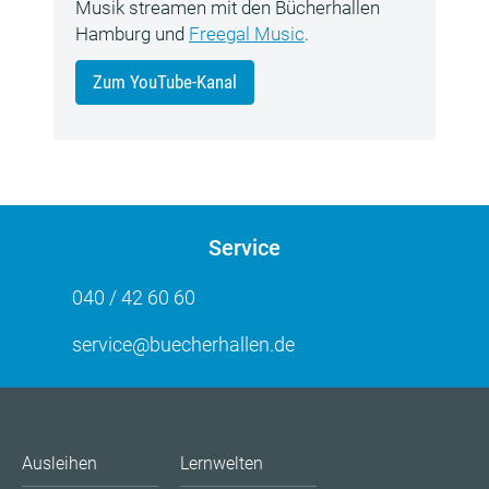
Musik streamen mit den Bücherhallen
Hamburg und
Freegal Music
.
Zum YouTube-Kanal
Service
040 / 42 60 60
service@buecherhallen.de
Ausleihen
Lernwelten