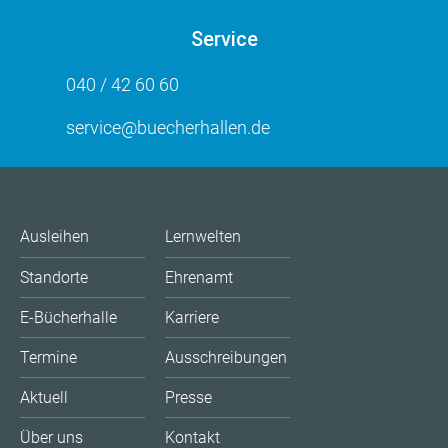
Service
040 / 42 60 60
service@buecherhallen.de
Ausleihen
Lernwelten
Standorte
Ehrenamt
E-Bücherhalle
Karriere
Termine
Ausschreibungen
Aktuell
Presse
Über uns
Kontakt