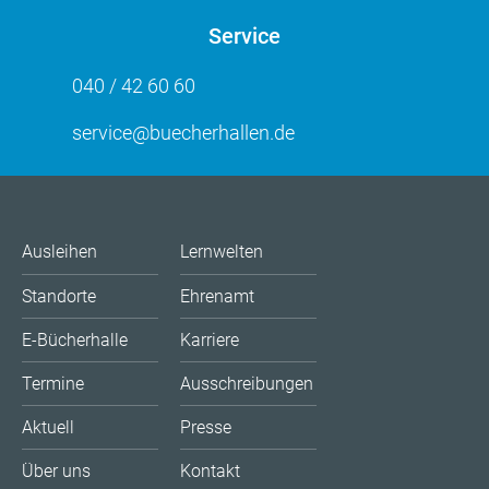
Service
040 / 42 60 60
service@buecherhallen.de
Ausleihen
Lernwelten
Standorte
Ehrenamt
E-Bücherhalle
Karriere
Termine
Ausschreibungen
Aktuell
Presse
Über uns
Kontakt