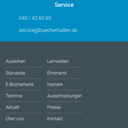
Service
040 / 42 60 60
service@buecherhallen.de
Ausleihen
Lernwelten
Standorte
Ehrenamt
E-Bücherhalle
Karriere
Termine
Ausschreibungen
Aktuell
Presse
Über uns
Kontakt