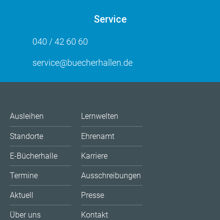
Service
040 / 42 60 60
service@buecherhallen.de
Ausleihen
Lernwelten
Standorte
Ehrenamt
E-Bücherhalle
Karriere
Termine
Ausschreibungen
Aktuell
Presse
Über uns
Kontakt