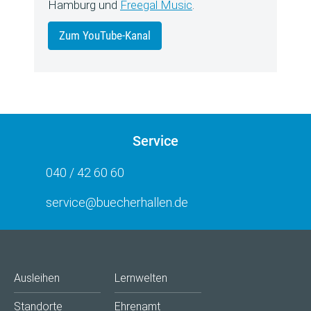
Hamburg und
Freegal Music
.
Zum YouTube-Kanal
Service
040 / 42 60 60
service@buecherhallen.de
Ausleihen
Lernwelten
Standorte
Ehrenamt