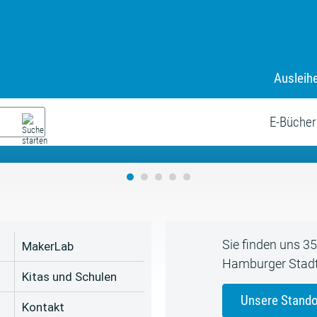
Ausleih
9. Juli bis zum 19. August
s neue Sommerferienprogr
E-Bücher
Sie finden uns 3
MakerLab
Hamburger Stadt
Kitas und Schulen
Unsere Stando
Kontakt