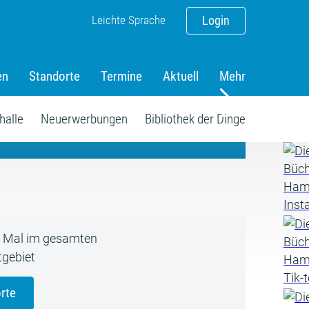
Leichte Sprache
Login
en
Standorte
Termine
Aktuell
Mehr
amm
halle
Neuerwerbungen
Bibliothek der Dinge
5 Mal im gesamten
gebiet
rte