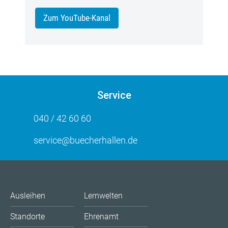
Zum YouTube-Kanal
Service
040 / 42 60 60
service@buecherhallen.de
Ausleihen
Lernwelten
Standorte
Ehrenamt