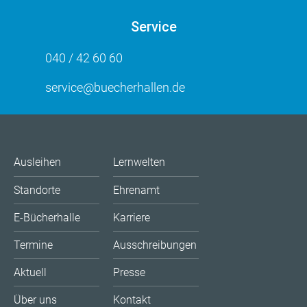
Service
040 / 42 60 60
service@buecherhallen.de
Ausleihen
Lernwelten
Standorte
Ehrenamt
E-Bücherhalle
Karriere
Termine
Ausschreibungen
Aktuell
Presse
Über uns
Kontakt