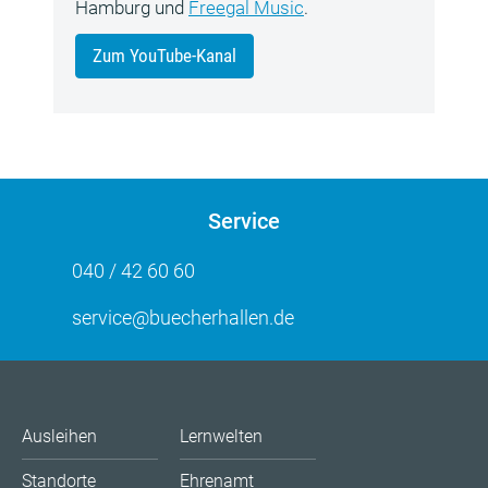
Hamburg und
Freegal Music
.
Zum YouTube-Kanal
Service
040 / 42 60 60
service@buecherhallen.de
Ausleihen
Lernwelten
Standorte
Ehrenamt