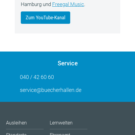
Hamburg und
Freegal Music
.
Zum YouTube-Kanal
Service
040 / 42 60 60
service@buecherhallen.de
Ausleihen
Lernwelten