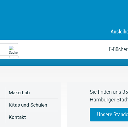
Ausleih
9. Juli bis zum 19. August
s neue Sommerferienprogr
E-Bücher
Sie finden uns 3
MakerLab
Hamburger Stadt
Kitas und Schulen
Unsere Stando
Kontakt