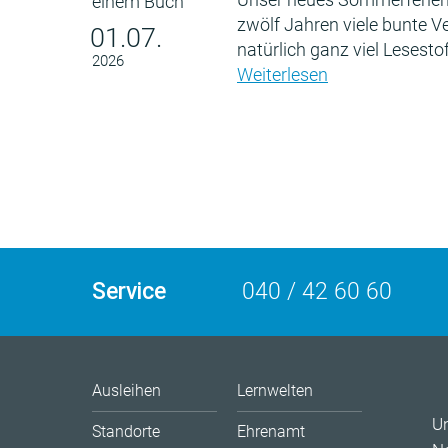
zwölf Jahren viele bunte 
01.07.
natürlich ganz viel Lesestof
2026
Weiterlesen
Service
040 / 42 60 60
Ausleihen
Lernwelten
U
Standorte
Ehrenamt