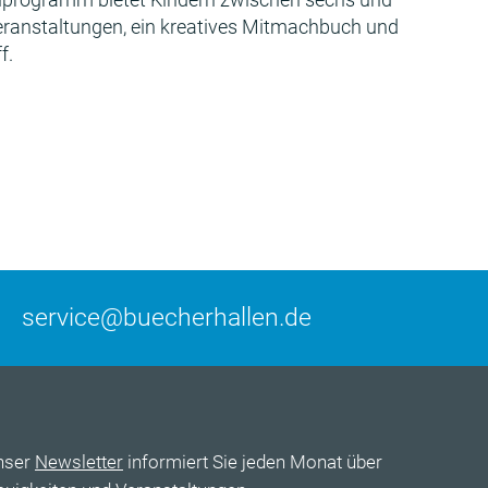
Veranstaltungen, ein kreatives Mitmachbuch und
f.
service@buecherhallen.de
nser
Newsletter
informiert Sie jeden Monat über