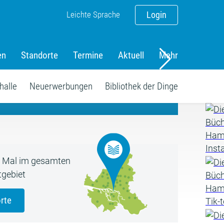
Leichte Sprache
Login
en
Standorte
Termine
Aktuell
Mehr
amm
halle
Neuerwerbungen
Bibliothek der Dinge
5 Mal im gesamten
gebiet
rte