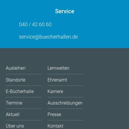
Service
040 / 42 60 60
service@buecherhallen.de
Ausleihen
Lernwelten
Standorte
Ehrenamt
E-Bücherhalle
Karriere
Termine
Ausschreibungen
Aktuell
Presse
Über uns
Kontakt