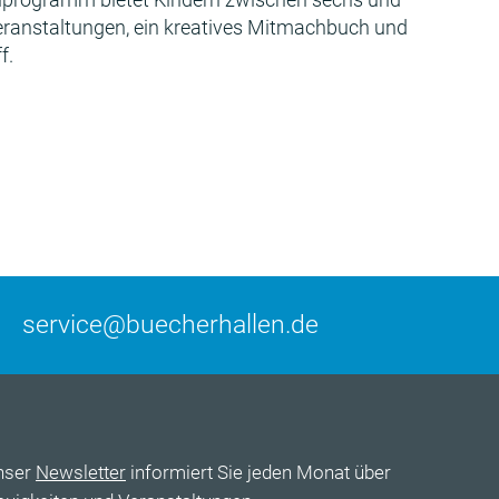
Veranstaltungen, ein kreatives Mitmachbuch und
f.
service@buecherhallen.de
nser
Newsletter
informiert Sie jeden Monat über