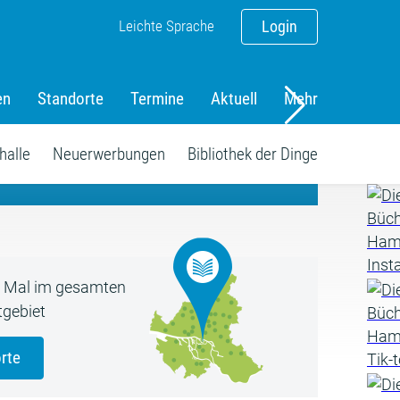
Leichte Sprache
Login
en
Standorte
Termine
Aktuell
Mehr
amm
halle
Neuerwerbungen
Bibliothek der Dinge
5 Mal im gesamten
gebiet
rte