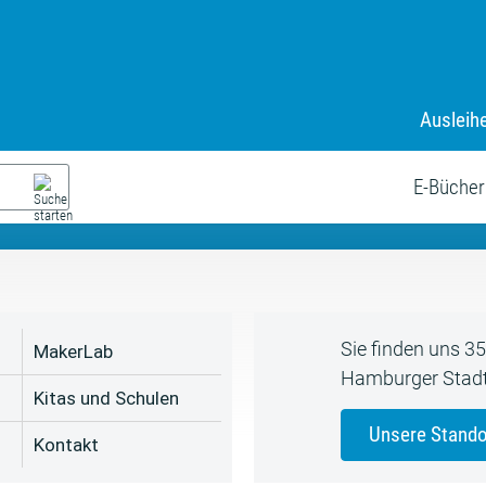
Ausleih
9. Juli bis zum 19. August
s neue Sommerferienprogr
E-Bücher
Sie finden uns 3
MakerLab
Hamburger Stadt
Kitas und Schulen
Unsere Stando
Kontakt