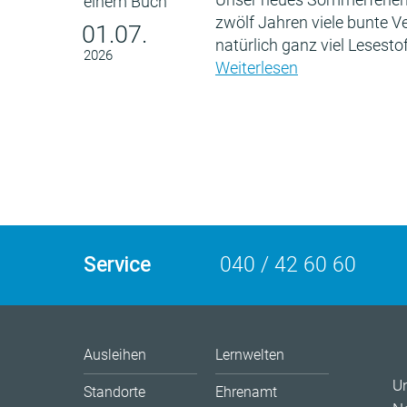
zwölf Jahren viele bunte 
01.07.
natürlich ganz viel Lesestof
2026
Weiterlesen
Service
040 / 42 60 60
Ausleihen
Lernwelten
U
Standorte
Ehrenamt