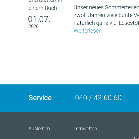
Unser neues Sommerferien
zwölf Jahren viele bunte 
01.07.
natürlich ganz viel Lesestof
2026
Weiterlesen
Service
040 / 42 60 60
Ausleihen
Lernwelten
U