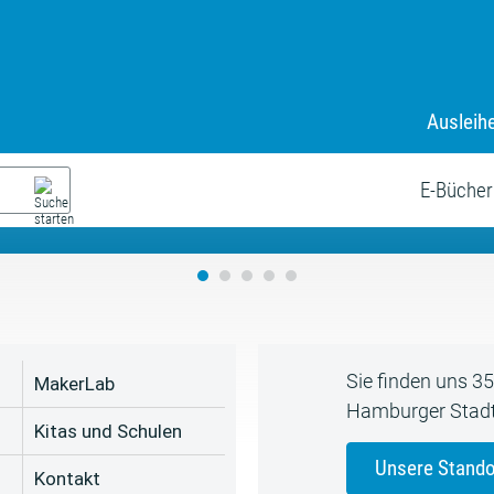
Ausleih
9. Juli bis zum 19. August
s neue Sommerferienprogr
E-Bücher
Sie finden uns 3
MakerLab
Hamburger Stadt
Kitas und Schulen
Unsere Stando
Kontakt