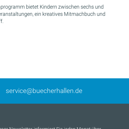
programm bietet Kindern zwischen sechs und
Veranstaltungen, ein kreatives Mitmachbuch und
f.
service@buecherhallen.de
nser
Newsletter
informiert Sie jeden Monat über