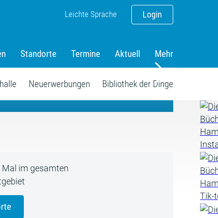
Leichte Sprache
Login
en
Standorte
Termine
Aktuell
Mehr
amm
halle
Neuerwerbungen
Bibliothek der Dinge
5 Mal im gesamten
gebiet
rte