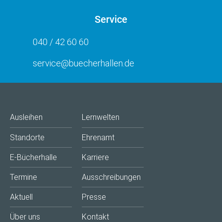
Service
040 / 42 60 60
service@buecherhallen.de
Ausleihen
Lernwelten
Standorte
Ehrenamt
E-Bücherhalle
Karriere
Termine
Ausschreibungen
Aktuell
Presse
Über uns
Kontakt