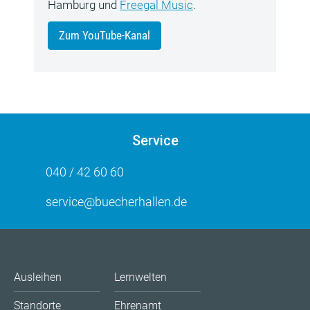
Hamburg und
Freegal Music
.
Zum YouTube-Kanal
Service
040 / 42 60 60
service@buecherhallen.de
Ausleihen
Lernwelten
Standorte
Ehrenamt