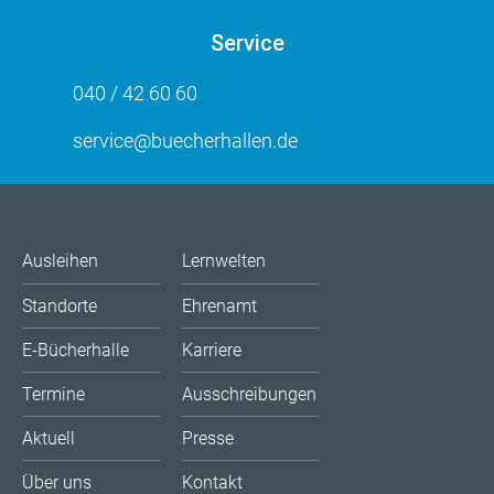
Service
040 / 42 60 60
service@buecherhallen.de
Ausleihen
Lernwelten
Standorte
Ehrenamt
E-Bücherhalle
Karriere
Termine
Ausschreibungen
Aktuell
Presse
Über uns
Kontakt