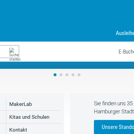
Ausleih
9. Juli bis zum 19. August
s neue Sommerferienprogr
E-Büch
Sie finden uns 3
MakerLab
Hamburger Stadt
Kitas und Schulen
Unsere Stando
Kontakt