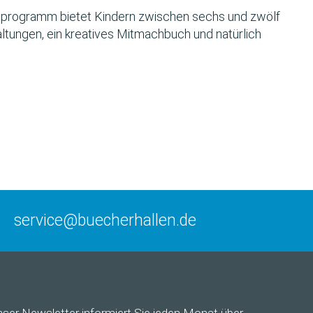
programm bietet Kindern zwischen sechs und zwölf
ltungen, ein kreatives Mitmachbuch und natürlich
service@buecherhallen.de
nser
Newsletter
informiert Sie jeden Monat über