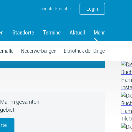
Leichte Sprache
Login
en
Standorte
Termine
Aktuell
Mehr
amm
erhalle
Neuerwerbungen
Bibliothek der Dinge
5 Mal im gesamten
gebiet
rte