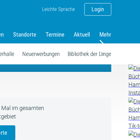
Leichte Sprache
Login
en
Standorte
Termine
Aktuell
Mehr
amm
erhalle
Neuerwerbungen
Bibliothek der Dinge
5 Mal im gesamten
gebiet
rte