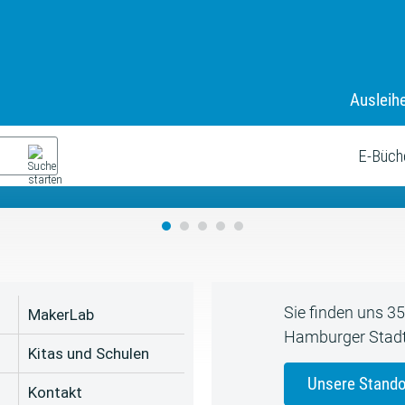
Ausleih
9. Juli bis zum 19. August
s neue Sommerferienprogr
E-Büch
Sie finden uns 3
MakerLab
Hamburger Stadt
Kitas und Schulen
Unsere Stando
Kontakt