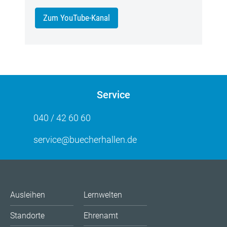
Zum YouTube-Kanal
Service
040 / 42 60 60
service@buecherhallen.de
Ausleihen
Lernwelten
Standorte
Ehrenamt