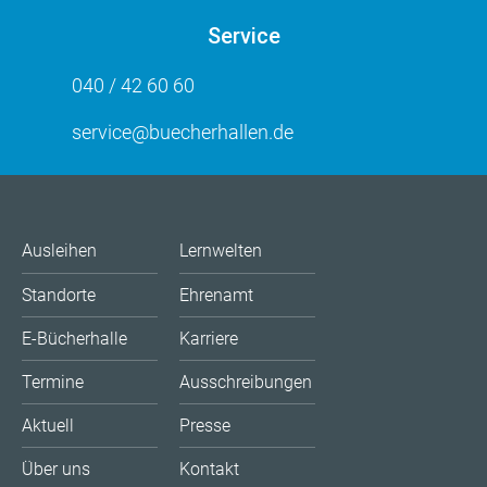
Service
040 / 42 60 60
service@buecherhallen.de
Ausleihen
Lernwelten
Standorte
Ehrenamt
E-Bücherhalle
Karriere
Termine
Ausschreibungen
Aktuell
Presse
Über uns
Kontakt