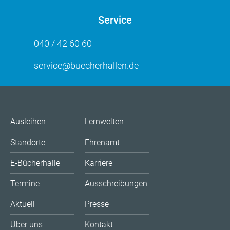
Service
040 / 42 60 60
service@buecherhallen.de
Ausleihen
Lernwelten
Standorte
Ehrenamt
E-Bücherhalle
Karriere
Termine
Ausschreibungen
Aktuell
Presse
Über uns
Kontakt