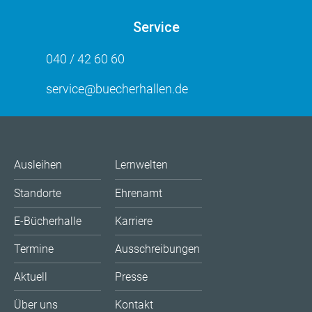
Service
040 / 42 60 60
service@buecherhallen.de
Ausleihen
Lernwelten
Standorte
Ehrenamt
E-Bücherhalle
Karriere
Termine
Ausschreibungen
Aktuell
Presse
Über uns
Kontakt