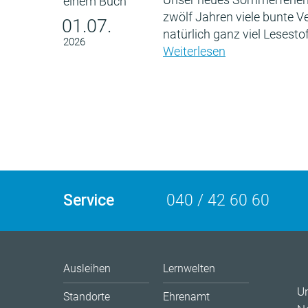
zwölf Jahren viele bunte 
01.07.
natürlich ganz viel Lesestof
2026
Weiterlesen
Service
040 / 42 60 60
Ausleihen
Lernwelten
U
Standorte
Ehrenamt