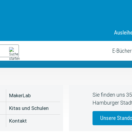
Ausleih
9. Juli bis zum 19. August
s neue Sommerferienprogr
E-Bücher
Sie finden uns 3
MakerLab
Hamburger Stadt
Kitas und Schulen
Unsere Stando
Kontakt