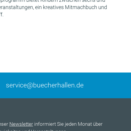
Veranstaltungen, ein kreatives Mitmachbuch und
f.
service@buecherhallen.de
nser
Newsletter
informiert Sie jeden Monat über