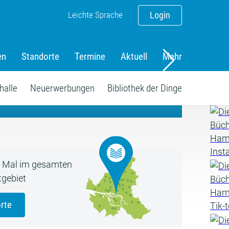
Leichte Sprache
Login
en
Standorte
Termine
Aktuell
Mehr
amm
halle
Neuerwerbungen
Bibliothek der Dinge
5 Mal im gesamten
gebiet
rte